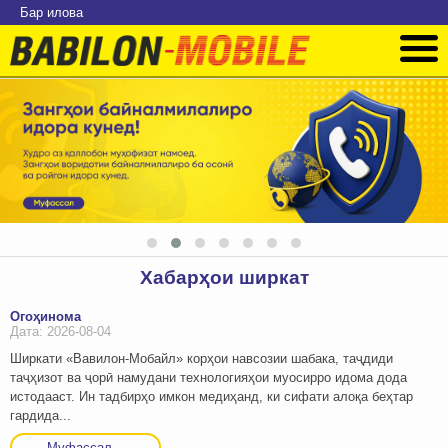
Бар илова
Хабарҳои ширкат
Огоҳинома
Дата: 2026-08-04
Ширкати «Вавилон-Мобайл» корҳои навсозии шабака, таҷдиди
таҷҳизот ва ҷорӣ намудани технологияҳои муосирро идома дода
истодааст. Ин тадбирҳо имкон медиҳанд, ки сифати алоқа беҳтар
гардида...
Муфассал...