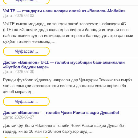
VoLTE — стандарти нави алоқаи овозӣ аз «Вавилон-Мобайл»
Дата: 2026-08-03
VoLTE имкон медиҳад, ки зангҳои овозӣ тавассути шабакаҳои 4G
(LTE) ва 5G анҷом дода шаванд ва сифати баланди интиқоли овоз,
пайвастшавии зуд ва истифодаи интернети баландсуръатро ҳангоми
суҳбат таъмин менамояд....
Муфассал...
Дастаи «Вавилон» U-11 — ғолиби мусобиқаи байналмилалии
«Футбол бидуни марз»
Дата: 2026-07-30
Рушди футболи кӯдакону наврасон дар Ҷумҳурии Тоҷикистон имрӯз
яке аз самтҳои афзалиятноки сиёсати давлатии соҳаи варзиш ба
ҳисоб меравад...
Муфассал...
Дастаи «Вавилон» — ғолиби Ҷоми Раиси шаҳри Душанбе!
Дата: 2026-06-27
Дастаи футболи «Вавилон» ғолиби Ҷоми Раиси шаҳри Душанбе
гардид, ки аз 16 май то 26 июн баргузор шуд....