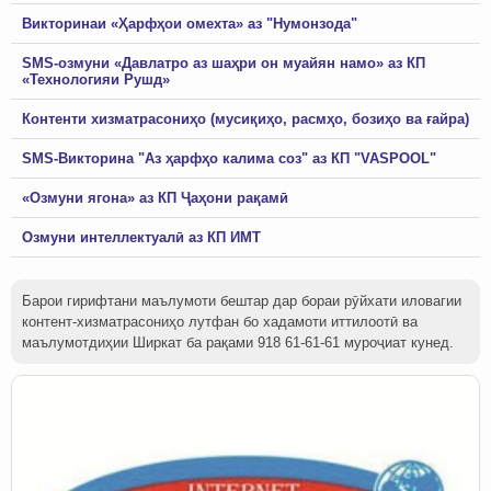
Викторинаи «Ҳарфҳои омехта» аз "Нумонзода"
SMS-озмуни «Давлатро аз шаҳри он муайян намо» аз КП
«Технологияи Рушд»
Контенти хизматрасониҳо (мусиқиҳо, расмҳо, бозиҳо ва ғайра)
SMS-Викторина "Аз ҳарфҳо калима соз" аз КП "VASPOOL"
«Озмуни ягона» аз КП Ҷаҳони рақамӣ
Озмуни интеллектуалӣ аз КП ИМТ
Барои гирифтани маълумоти бештар дар бораи рӯйхати иловагии
контент-хизматрасониҳо лутфан бо хадамоти иттилоотӣ ва
маълумотдиҳии Ширкат ба рақами 918 61-61-61 муроҷиат кунед.