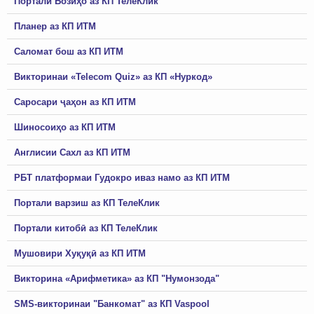
Портали Бозиҳо аз КП ТелеКлик
Планер аз КП ИТМ
Саломат бош аз КП ИТМ
Викторинаи «Telecom Quiz» аз КП «Нуркод»
Саросари ҷаҳон аз КП ИТМ
Шиносоиҳо аз КП ИТМ
Англисии Сахл аз КП ИТМ
РБТ платформаи Гудокро иваз намо аз КП ИТМ
Портали варзиш аз КП ТелеКлик
Портали китобӣ аз КП ТелеКлик
Мушовири Хуқуқӣ аз КП ИТМ
Викторина «Арифметика» аз КП "Нумонзода"
SMS-викторинаи "Банкомат" аз КП Vaspool