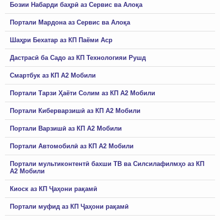
Бозии Набарди баҳрӣ аз Сервис ва Алоқа
Портали Мардона аз Сервис ва Алоқа
Шаҳри Бехатар аз КП Паёми Аср
Дастрасӣ ба Садо аз КП Технологияи Рушд
Смартбук аз КП А2 Мобили
Портали Тарзи Ҳаёти Солим аз КП А2 Мобили
Портали Киберварзишӣ аз КП А2 Мобили
Портали Варзишӣ аз КП А2 Мобили
Портали Автомобилӣ аз КП А2 Мобили
Портали мультиконтентӣ бахши ТВ ва Силсилафилмҳо аз КП
А2 Мобили
Киоск аз КП Ҷаҳони рақамӣ
Портали муфид аз КП Ҷаҳони рақамӣ