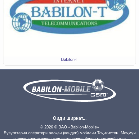
Babilon-T
Оиди ширкат...
© 2026 © ЗАО «Babilon-Mobile»
Бузургтарин оператори алоқаи (кандуи) мобилии Тоҷикистон. Маҷмуи
пурраи хизматрасониҳои замонавиро барои муштариён дар