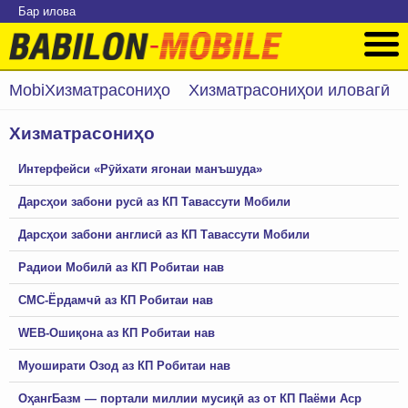
Бар илова
MobiХизматрасониҳо
Хизматрасониҳои иловагӣ
Хизматрасониҳо
Интерфейси «Рӯйхати ягонаи манъшуда»
Дарсҳои забони русӣ аз КП Тавассути Мобили
Дарсҳои забони англисӣ аз КП Тавассути Мобили
Радиои Мобилӣ аз КП Робитаи нав
СМС-Ёрдамчӣ аз КП Робитаи нав
WEB-Ошиқона аз КП Робитаи нав
Муоширати Озод аз КП Робитаи нав
ОҳангБазм — портали миллии мусиқӣ аз от КП Паёми Аср