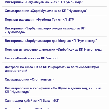
Викторинаи «РақамМуаммо+» аз КП "Нумонзода"
Хизматрасонии «ҲарфМуаммо+» аз КП "Нумонзода"
Портали варзишии «Футболи Ту» от КП ИТМ
Викторинаи «Зарбулмасалро омода намоед» аз КП
«Нумонзода»
Викторинаи «Зарбулмасалро дарёбед» аз КП "Нумонзода"
Портали иттилоотию фароғатии «ИнфоГид» аз КП Нумонзода
Бозии «Комёб шав» аз КП Vaspool
Дастрасӣ ба Оила ТВ аз КП Информатика ва технологияҳои
инноватсионӣ
Хизматрасонии «Стоп контент»
Хизматрасонии маърифатии «Оё Шумо медонистед, ки…» аз
КП "Нумонзода"
Санчишҳои ҳаётӣ аз КП Ватан ИКТ