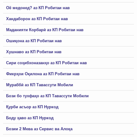
Оё медонед? аз КП Робитаи нав
Хандаборон аз КП Робитаи нав
Маданияти Корбарӣ аз КП Робитаи нав
Ошиқона аз КП Робитаи нав
Хушнаво аз КП Робитаи нав
Сири соҳибхоназанҳо аз КП Робитаи нав
Фикрҳои Оқилона аз КП Робитаи нав
Мураббӣ аз КП Тавассути Мобили
Бози бо тухфаҳо аз КП Тавассути Мобили
Қурби асъор аз КП Нуркод
Боду ҳаво аз КП Нуркод
Бозии 2 Мева аз Сервис ва Алоқа