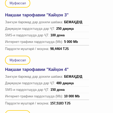
Муфассал
Нақшаи тарофавии "Кайҳон 3"
Зангҳои баромад дар дохили шабака:
БЕМАҲДУД
Дақиқаҳои пардохтшуда дар ҶТ:
250 дақиқа
SMS-и пардохтшуда дар ҶТ:
100 дона
Интернет-трафики пардохтшуда (Mb):
5 000 Mb
Пардохти муштарӣ / моҳона:
98,4464 TJS
Муфассал
Нақшаи тарофавии "Кайҳон 4"
Зангҳои баромад дар дохили шабака:
БЕМАҲДУД
Дақиқаҳои пардохтшуда дар ҶТ:
480 дақиқа
SMS-и пардохтшуда дар ҶТ:
150 дона
Интернет-трафики пардохтшуда (Mb):
10 000 Mb
Пардохти муштарӣ / моҳона:
157,5183 TJS