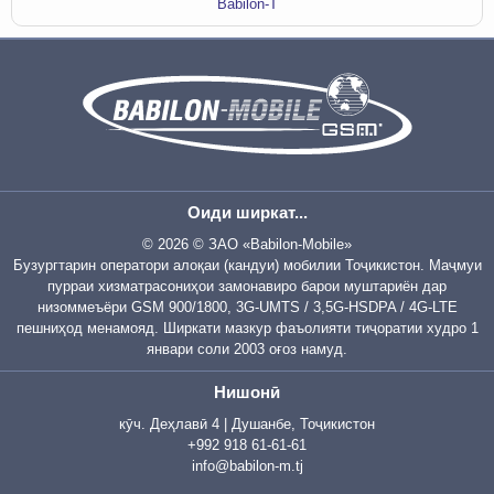
Babilon-T
Оиди ширкат...
© 2026 © ЗАО «Babilon-Mobile»
Бузургтарин оператори алоқаи (кандуи) мобилии Тоҷикистон. Маҷмуи
пурраи хизматрасониҳои замонавиро барои муштариён дар
низоммеъёри GSM 900/1800, 3G-UMTS / 3,5G-HSDPA / 4G-LTE
пешниҳод менамояд. Ширкати мазкур фаъолияти тиҷоратии худро 1
январи соли 2003 оғоз намуд.
Нишонӣ
кӯч. Деҳлавӣ 4 | Душанбе, Тоҷикистон
+992 918 61-61-61
info@babilon-m.tj