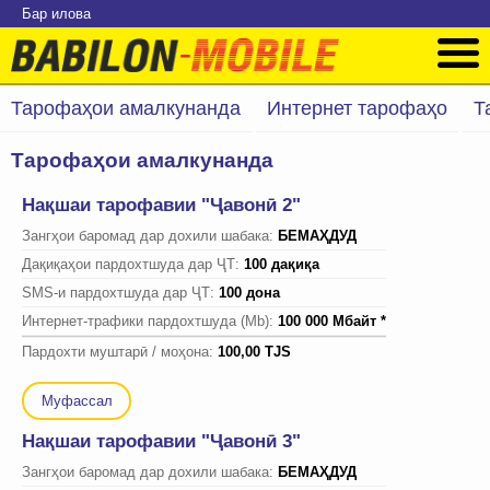
Бар илова
Тарофаҳои амалкунанда
Интернет тарофаҳо
Т
Тарофаҳои амалкунанда
Нақшаи тарофавии "Ҷавонӣ 2"
Зангҳои баромад дар дохили шабака:
БЕМАҲДУД
Дақиқаҳои пардохтшуда дар ҶТ:
100 дақиқа
SMS-и пардохтшуда дар ҶТ:
100 дона
Интернет-трафики пардохтшуда (Mb):
100 000 Мбайт *
Пардохти муштарӣ / моҳона:
100,00 TJS
Муфассал
Нақшаи тарофавии "Ҷавонӣ 3"
Зангҳои баромад дар дохили шабака:
БЕМАҲДУД