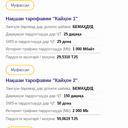
Муфассал
Нақшаи тарофавии "Кайҳон 1"
Зангҳои баромад дар дохили шабака:
БЕМАҲДУД
Дақиқаҳои пардохтшуда дар ҶТ:
25 дақиқа
SMS-и пардохтшуда дар ҶТ:
25 дона
Интернет-трафики пардохтшуда (Mb):
1 000 Мбайт
Пардохти муштарӣ / моҳона:
29,5310 TJS
Муфассал
Нақшаи тарофавии "Кайҳон 2"
Зангҳои баромад дар дохили шабака:
БЕМАҲДУД
Дақиқаҳои пардохтшуда дар ҶТ:
150 дақиқа
SMS-и пардохтшуда дар ҶТ:
50 дона
Интернет-трафики пардохтшуда (Mb):
2 000 Mb
Пардохти муштарӣ / моҳона:
59,0619 TJS