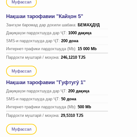
Муфассал
Нақшаи тарофавии "Кайҳон 5"
Зангҳои баромад дар дохили шабака:
БЕМАҲДУД
Дақиқаҳои пардохтшуда дар ҶТ:
1000 дақиқа
SMS-и пардохтшуда дар ҶТ:
200 дона
Интернет-трафики пардохтшуда (Mb):
15 000 Mb
Пардохти муштарӣ / моҳона:
246,1210 TJS
Муфассал
Нақшаи тарофавии "Гуфтугӯ 1"
Дақиқаҳои пардохтшуда дар ҶТ:
200 дақиқа
SMS-и пардохтшуда дар ҶТ:
50 дона
Интернет-трафики пардохтшуда (Mb):
500 Mb
Пардохти муштарӣ / моҳона:
29,5310 TJS
Муфассал