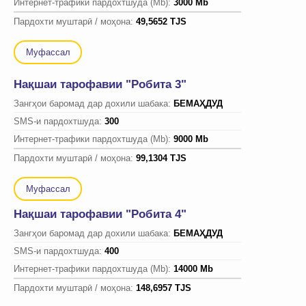
Интернет-трафики пардохтшуда (Mb):
3000 Mb
Пардохти муштарӣ / моҳона:
49,5652 TJS
Муфассал
Нақшаи тарофавии "Робита 3"
Зангҳои баромад дар дохили шабака:
БЕМАҲДУД
SMS-и пардохтшуда:
300
Интернет-трафики пардохтшуда (Mb):
9000 Mb
Пардохти муштарӣ / моҳона:
99,1304 TJS
Муфассал
Нақшаи тарофавии "Робита 4"
Зангҳои баромад дар дохили шабака:
БЕМАҲДУД
SMS-и пардохтшуда:
400
Интернет-трафики пардохтшуда (Mb):
14000 Mb
Пардохти муштарӣ / моҳона:
148,6957 TJS