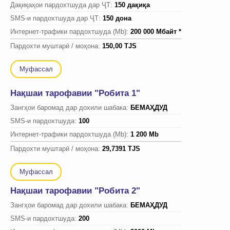
Дақиқаҳои пардохтшуда дар ҶТ:
150 дақиқа
SMS-и пардохтшуда дар ҶТ:
150 дона
Интернет-трафики пардохтшуда (Mb):
200 000 Мбайт *
Пардохти муштарӣ / моҳона:
150,00 TJS
Муфассал
Нақшаи тарофавии "Робита 1"
Зангҳои баромад дар дохили шабака:
БЕМАҲДУД
SMS-и пардохтшуда:
100
Интернет-трафики пардохтшуда (Mb):
1 200 Mb
Пардохти муштарӣ / моҳона:
29,7391 TJS
Муфассал
Нақшаи тарофавии "Робита 2"
Зангҳои баромад дар дохили шабака:
БЕМАҲДУД
SMS-и пардохтшуда:
200