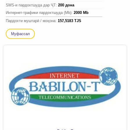
SMS-и пардохтшуда дар ҶТ:
200 дона
Интернет-трафики пардохтшуда (Mb):
2000 Mb
Пардохти муштарӣ / моҳона:
157,5183 TJS
Муфассал