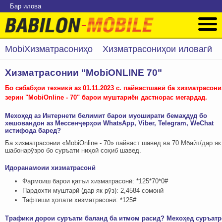
Бар илова
MobiХизматрасониҳо
Хизматрасониҳои иловагӣ
Хизматрасонии "MobiONLINE 70"
Бо сабабҳои техникӣ аз 01.11.2023 с. пайвастшавӣ ба хизматрасон
зерин "MobiOnline - 70" барои муштариён дастнорас мегардад.
Мехоҳед аз Интернети белимит барои муоширати бемаҳдуд бо
хешовандон аз Мессенҷерҳои WhatsApp, Viber, Telegram, WeChat
истифода баред?
Ба хизматрасонии «МobiОnline - 70» пайваст шавед ва 70 Мбайт/дар як
шабонарӯзро бо суръати ниҳоӣ соҳиб шавед.
Идоранамоии хизматрасонӣ
Фармоиш барои қатъи хизматрасонӣ: *125*70*0#
Пардохти муштарӣ (дар як рӯз): 2,4584 сомонӣ
Тафтиши ҳолати хизматрасонӣ: *125#
Трафики дорои суръати баланд ба итмом расид? Мехоҳед суръатр