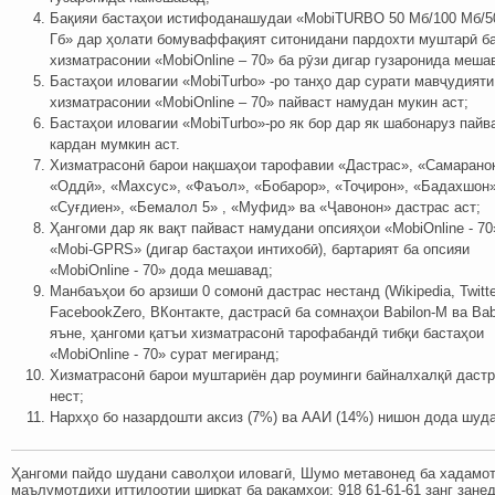
Бақияи бастаҳои истифоданашудаи «MobiTURBO 50 Мб/100 Мб/5
Гб» дар ҳолати бомуваффақият ситонидани пардохти муштарӣ б
хизматрасонии «MobiOnline – 70» ба рӯзи дигар гузаронида меша
Бастаҳои иловагии «MobiTurbo» -ро танҳо дар сурати мавҷудияти
хизматрасонии «MobiOnline – 70» пайваст намудан мукин аст;
Бастаҳои иловагии «MobiTurbo»-ро як бор дар як шабонаруз пайв
кардан мумкин аст.
Хизматрасонӣ барои нақшаҳои тарофавии «Дастрас», «Самарано
«Оддӣ», «Махсус», «Фаъол», «Бобарор», «Тоҷирон», «Бадахшон»
«Суғдиен», «Бемалол 5» , «Муфид» ва «Ҷавонон» дастрас аст;
Ҳангоми дар як вақт пайваст намудани опсияҳои «MobiOnline - 70
«Mobi-GPRS» (дигар бастаҳои интихобӣ), бартарият ба опсияи
«MobiOnline - 70» дода мешавад;
Манбаъҳои бо арзиши 0 сомонӣ дастрас нестанд (Wikipedia, Twitte
FacebookZero, ВКонтакте, дастрасӣ ба сомнаҳои Babilon-M ва Babi
яъне, ҳангоми қатъи хизматрасонӣ тарофабандӣ тибқи бастаҳои
«MobiOnline - 70» сурат мегиранд;
Хизматрасонӣ барои муштариён дар роуминги байналхалқӣ даст
нест;
Нархҳо бо назардошти аксиз (7%) ва ААИ (14%) нишон дода шуд
Ҳангоми пайдо шудани саволҳои иловагӣ, Шумо метавонед ба хадамо
маълумотдиҳи иттилоотии ширкат ба рақамҳои: ‎‎918 61-61-61 занг занед