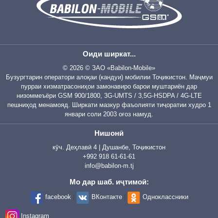
Оиди ширкат...
© 2026 © ЗАО «Babilon-Mobile»
Бузургтарин оператори алоқаи (кандуи) мобилии Тоҷикистон. Маҷмуи
пурраи хизматрасониҳои замонавиро барои муштариён дар
низоммеъёри GSM 900/1800, 3G-UMTS / 3,5G-HSDPA / 4G-LTE
пешниҳод менамояд. Ширкати мазкур фаъолияти тиҷоратии худро 1
январи соли 2003 оғоз намуд.
Нишонӣ
кӯч. Деҳлавӣ 4 | Душанбе, Тоҷикистон
+992 918 61-61-61
info@babilon-m.tj
Мо дар шаб. иҷтимоӣ:
facebook
|
ВКонтакте
|
Одноклассники
Instagram