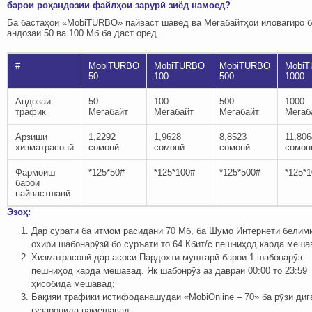
барои роҳандозии файлҳои зарурӣ зиёд намоед?
Ба бастаҳои «MobiTURBO» пайваст шавед ва Мегабайтҳои иловагиро 
андозаи 50 ва 100 Мб ба даст оред.
#
MobiTURBO
MobiTURBO
MobiTURBO
Mobi
50
100
500
1000
Андозаи
50
100
500
1000
трафик
Мегабайт
Мегабайт
Мегабайт
Мегаб
Арзиши
1,2292
1,9628
8,8523
11,806
хизматрасонӣ
сомонӣ
сомонӣ
сомонӣ
сомон
Фармоиш
*125*50#
*125*100#
*125*500#
*125*
барои
пайвастшавӣ
Эзоҳ:
Дар сурати ба итмом расидани 70 Мб, ба Шумо Интернети белими
охири шабонарӯзӣ бо суръати то 64 Кбит/c пешниҳод карда меша
Хизматрасонӣ дар асоси Пардохти муштарӣ барои 1 шабонарӯз
пешниҳод карда мешавад. Як шабонрӯз аз давраи 00:00 то 23:59
ҳисобида мешавад;
Бақияи трафики истифоданашудаи «MobiOnline – 70» ба рӯзи диг
гузаронида намешавад;