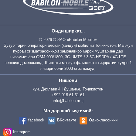
Оиди ширкат...
© 2026 © ЗАО «Babilon-Mobile»
Бузургтарин оператори алоқаи (кандуи) мобилии Тоҷикистон. Маҷмуи
пурраи хизматрасониҳои замонавиро барои муштариён дар
низоммеъёри GSM 900/1800, 3G-UMTS / 3,5G-HSDPA / 4G-LTE
пешниҳод менамояд. Ширкати мазкур фаъолияти тиҷоратии худро 1
январи соли 2003 оғоз намуд.
Нишонӣ
кӯч. Деҳлавӣ 4 | Душанбе, Тоҷикистон
+992 918 61-61-61
info@babilon-m.tj
Мо дар шаб. иҷтимоӣ:
facebook
|
ВКонтакте
|
Одноклассники
Instagram