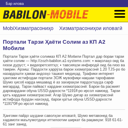
Бар илова
MobiХизматрасониҳо
Хизматрасониҳои иловагӣ
Портали Тарзи Ҳаёти Солим аз КП А2
Мобили
Портали Тарзи ҳаёти солимаз КП А2 Мобили Портал дар бораи тарзи
ҳаёти солим — http://zozh-babilon.a1-systems.com: • мақолаҳо оид ба
ғизои дуруст; • видеоретсептҳо; • тавсияҳои инфиродӣ оид ба ғизо ва
тамрин. Арзиш: Пардохти ҳаррӯза барои хизматрасонӣ 1.20 TJS-ро бо
назардошти ҳамаи андозҳо ташкил медиҳад. Трафики интернет
ҳангоми истифодаи портали ЗОЖ мувофиқи нақшаи тарофавии
Шумо ҳисоб карда мешавад ё аз захираҳои пардохтшуда сарф
мегардад. Тарзи пайваст кардани хизматрасонӣ: Барои ба расмият
даровардани обуна USSD-дархости *1191#-ро ирсол намоед. Тарзи
қатъ кардани хизматрасонӣ: Агар Шумо дигар аз хизматрасонӣ
истифода бурдан нахоҳед, барои қатъи обуна USSD-дархости
*1191*0#-ро ирсол намоед.
Ҳангоми пайдо шудани саволҳои иловагӣ, Шумо метавонед ба
хадамоти маълумотдиҳи иттилоотии ширкат ба рақамҳои: ‎‎918 61-61-
61 занг занед.