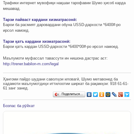
Трафики интернет мувофиқи нақшаи тарофавии Шумо ҳисоб карда
мешавад.
Тарзи пайваст кардани хизматрасонӣ:
Барои ба расмият даровардани обуна USSD-дархости *6400#-ро
ирсол намоед.
Тарзи қатъ кардани хизматрасонӣ:
Барои қатъ кардан USSD-дархости *6400*00#-ро ирсол намоед.
Маълумоти муфассал тавассути ин нишона дастрас аст:
http://trener.babilon-m.com/legal
Ҳангоми пайдо шудани саволҳои иловагӣ, Шумо метавонед ба
хадамоти маълумотдиҳи иттилоотии ширкат ба рақамҳои: ‎‎918 61-61-
61 занг занед.
Поделиться…
Бозпас ба рӯйхат