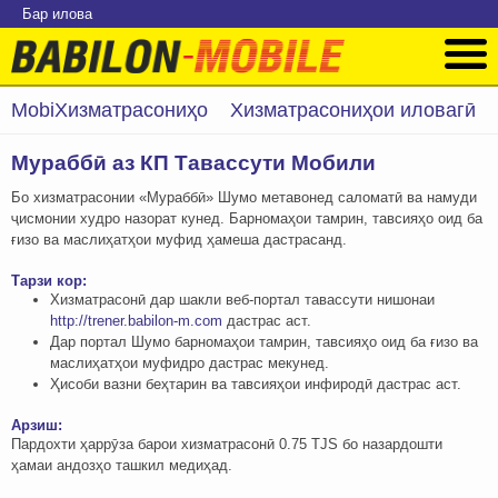
Бар илова
MobiХизматрасониҳо
Хизматрасониҳои иловагӣ
Мураббӣ аз КП Тавассути Мобили
Бо хизматрасонии «Мураббӣ» Шумо метавонед саломатӣ ва намуди
ҷисмонии худро назорат кунед. Барномаҳои тамрин, тавсияҳо оид ба
ғизо ва маслиҳатҳои муфид ҳамеша дастрасанд.
Тарзи кор:
Хизматрасонӣ дар шакли веб-портал тавассути нишонаи
http://trener.babilon-m.com
дастрас аст.
Дар портал Шумо барномаҳои тамрин, тавсияҳо оид ба ғизо ва
маслиҳатҳои муфидро дастрас мекунед.
Ҳисоби вазни беҳтарин ва тавсияҳои инфиродӣ дастрас аст.
Арзиш:
Пардохти ҳаррӯза барои хизматрасонӣ 0.75 TJS бо назардошти
ҳамаи андозҳо ташкил медиҳад.