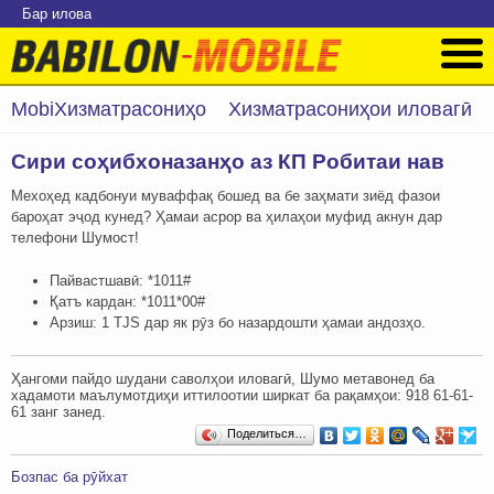
Бар илова
MobiХизматрасониҳо
Хизматрасониҳои иловагӣ
Сири соҳибхоназанҳо аз КП Робитаи нав
Мехоҳед кадбонуи муваффақ бошед ва бе заҳмати зиёд фазои
бароҳат эҷод кунед? Ҳамаи асрор ва ҳилаҳои муфид акнун дар
телефони Шумост!
Пайвастшавӣ: *1011#
Қатъ кардан: *1011*00#
Арзиш: 1 TJS дар як рӯз бо назардошти ҳамаи андозҳо.
Ҳангоми пайдо шудани саволҳои иловагӣ, Шумо метавонед ба
хадамоти маълумотдиҳи иттилоотии ширкат ба рақамҳои: ‎‎918 61-61-
61 занг занед.
Поделиться…
Бозпас ба рӯйхат