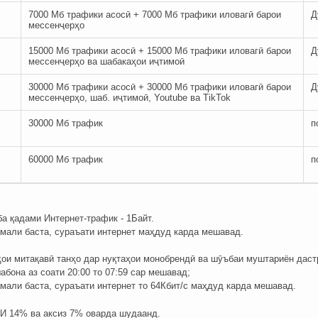
7000 Мб трафики асосӣ + 7000 Мб трафики иловагӣ барои
Д
мессенҷерҳо
15000 Мб трафики асосӣ + 15000 Мб трафики иловагӣ барои
Д
мессенҷерҳо ва шабакаҳои иҷтимоӣ
30000 Мб трафики асосӣ + 30000 Мб трафики иловагӣ барои
Д
мессенҷерҳо, шаб. иҷтимоӣ, Youtube ва TikTok
30000 Мб трафик
п
60000 Мб трафик
п
а қадами Интернет-трафик - 1Байт.
амали баста, сураъати интернет маҳдуд карда мешавад.
ои митақавӣ танҳо дар нуқтаҳои монобрендӣ ва шӯъбаи муштариён дастр
бона аз соати 20:00 то 07:59 сар мешавад;
амали баста, сураъати интернет то 64Кбит/с маҳдуд карда мешавад.
И 14% ва аксиз 7% оварда шудаанд.