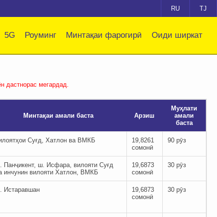
RU
TJ
5G
Роуминг
Минтақаи фарогирӣ
Оиди ширкат
ён дастнорас мегардад.
Муҳлати
Минтақаи амали баста
Арзиш
амали
баста
илоятҳои Суғд, Хатлон ва ВМКБ
19,8261
90 рӯз
сомонӣ
. Панҷикент, ш. Исфара, вилояти Суғд
19,6873
30 рӯз
а инчунин вилояти Хатлон, ВМКБ
сомонӣ
. Истаравшан
19,6873
30 рӯз
сомонӣ