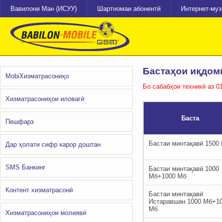
Вавилони Ман (ИСУУ)
Шартномаи абонентӣ
Интернет-му
Бастаҳои иқдом
MobiХизматрасониҳо
Бо сабабҳои техникӣ аз 0
Хизматрасониҳои иловагӣ
Баста
Пешфарз
Бастаи минтақавӣ 1500
Дар ҳолати сифр карор доштан
SMS Банкинг
Бастаи минтақавӣ 1000
Мб+1000 Мб
Контент хизматрасонӣ
Бастаи минтақавӣ
Истаравшан 1000 Мб+1
Мб
Хизматрасониҳои молиявӣ