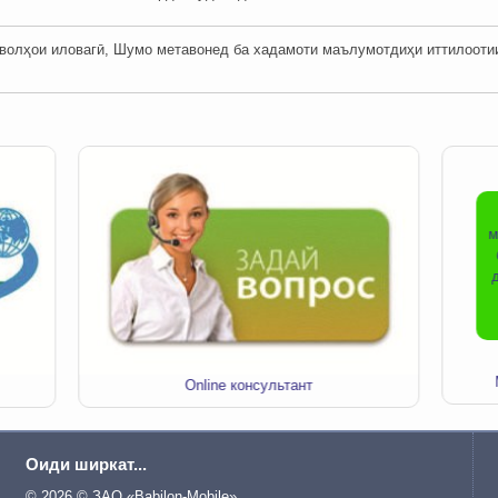
олҳои иловагӣ, Шумо метавонед ба хадамоти маълумотдиҳи иттилоотии ши
м
Online консультант
Оиди ширкат...
© 2026 © ЗАО «Babilon-Mobile»