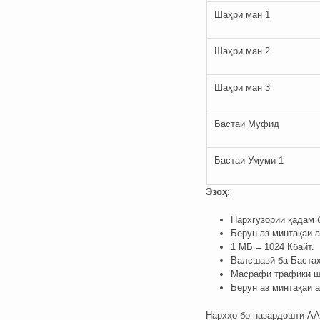
Шаҳри ман 1
Шаҳри ман 2
Шаҳри ман 3
Бастаи Муфид
Бастаи Умуми 1
Эзоҳ:
Нархгузории қадам б
Берун аз минтақаи 
1 МБ = 1024 Кбайт.
Валсшавӣ ба Бастаҳ
Масрафи трафики ша
Берун аз минтақаи 
Нархҳо бо назардошти АА