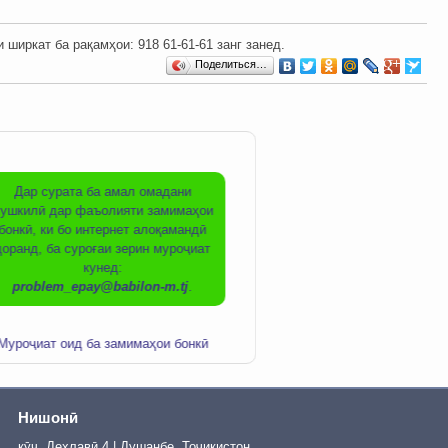
ркат ба рақамҳои: ‎‎918 61-61-61 занг занед.
Поделиться…
Дар сурата ба амал омадани
ушкилӣ дар фаъолияти замимаҳои
бонкӣ, ки бо интернет алоқамандӣ
доранд, ба суроғаи зерин муроҷиат
кунед:
problem_epay@babilon-m.tj
.
Муроҷиат оид ба замимаҳои бонкӣ
Онлайн оп
Нишонӣ
кӯч. Деҳлавӣ 4 | Душанбе, Тоҷикистон