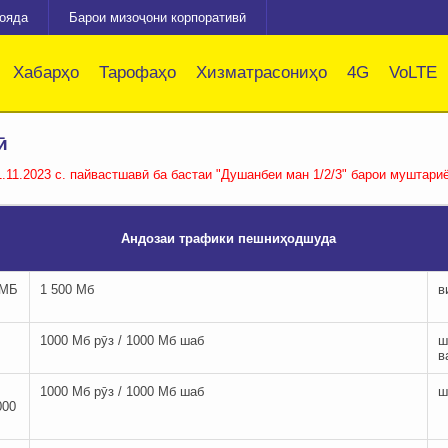
зояда
Барои мизоҷони корпоративӣ
Хабарҳо
Тарофаҳо
Хизматрасониҳо
4G
VoLTE
ӣ
1.11.2023 с. пайвастшавӣ ба бастаи "Душанбеи ман 1/2/3" барои муштари
Андозаи трафики пешниҳодшуда
 МБ
1 500 Мб
в
1000 Мб рӯз / 1000 Мб шаб
ш
в
1000 Мб рӯз / 1000 Мб шаб
ш
000