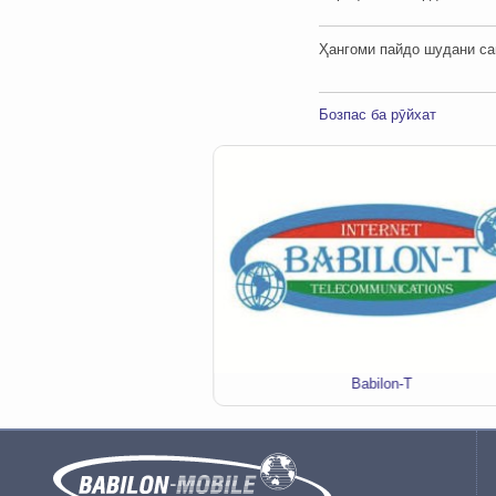
Ҳангоми пайдо шудани сав
Бозпас ба рӯйхат
я звонков "MobiГАП"
Babilon-T