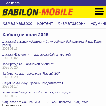
Бар илова
Ҳамаи хабарҳо
Контент
Хизматрасонӣ
Роумин
Хабарҳои соли 2025
Дастаи кӯдаконаи «Вавилон» ба мусобиқаи байналмилалӣ дар Қазон
расид
2025-05-13
Дастаи «Вавилон» — дар арсаи байналмилалӣ!
2025-05-02
Тағйиротҳо ба Шартномаи Абонентӣ
2025-03-20
Тағйиротҳо дар тарофаҳои "Ҷавонӣ 2/3"
2025-03-20
Акция на линейку "Ҷавонӣ" продолжается
2025-01-17
Имконияти бурди автомобилро аз даст надиҳед
2025-01-17
Саҳ. аввал
::
Саҳ. пешина
.
1
.
2
.
Саҳ. навбатӣ
::
Саҳ. охир