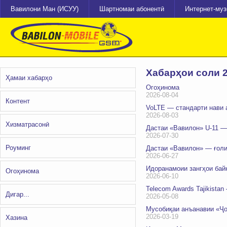
Вавилони Ман (ИСУУ)
Шартномаи абонентӣ
Интернет-му
Хабарҳои соли 
Ҳамаи хабарҳо
Огоҳинома
2026-08-04
Контент
VoLTE — стандарти нави 
2026-08-03
Хизматрасонӣ
Дастаи «Вавилон» U-11 —
2026-07-30
Роуминг
Дастаи «Вавилон» — ғол
2026-06-27
Идоранамоии зангҳои ба
Огоҳинома
2026-06-10
Telecom Awards Tajikistan
Дигар...
2026-05-08
Мусобиқаи анъанавии «Ҷо
2026-03-19
Хазина