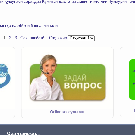
ти Қӯшунҳои сарҳадии Кумитаи давлатии амнияти миллии Ҷумҳурии Тоҷ
 зангҳо ва SMS-и байналмилалӣ
.
1
.
2
.
3
.
Саҳ. навбатӣ
::
Саҳ. охир
м
Online консультант
Оиди ширкат...