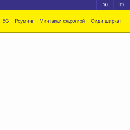
RU
TJ
5G
Роуминг
Минтақаи фарогирӣ
Оиди ширкат