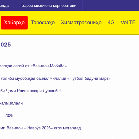
зояда
Барои мизоҷони корпоративӣ
Хабарҳо
Тарофаҳо
Хизматрасониҳо
4G
VoLTE
2025
алоқаи овозӣ аз «Вавилон-Мобайл»
 ғолиби мусобиқаи байналмилалии «Футбол бидуни марз»
иби Ҷоми Раиси шаҳри Душанбе!
йналмиллалӣ
 — 2025
ми Вавилон – Наврӯз 2026» оғоз мегардад