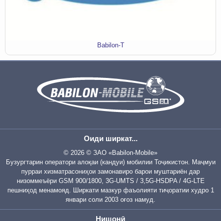
Babilon-T
Оиди ширкат...
© 2026 © ЗАО «Babilon-Mobile»
Бузургтарин оператори алоқаи (кандуи) мобилии Тоҷикистон. Маҷмуи
пурраи хизматрасониҳои замонавиро барои муштариён дар
низоммеъёри GSM 900/1800, 3G-UMTS / 3,5G-HSDPA / 4G-LTE
пешниҳод менамояд. Ширкати мазкур фаъолияти тиҷоратии худро 1
январи соли 2003 оғоз намуд.
Нишонӣ