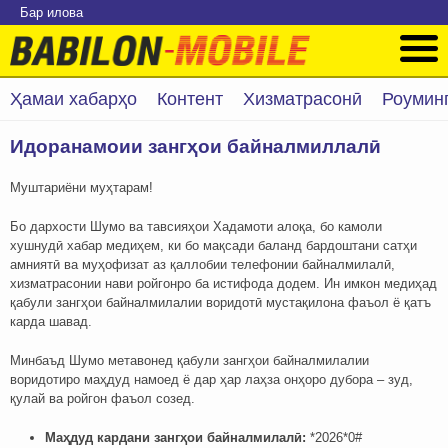
Бар илова
Ҳамаи хабарҳо
Контент
Хизматрасонӣ
Роумин
Идоранамоии зангҳои байналмиллалӣ
Муштариёни муҳтарам!
Бо дархости Шумо ва тавсияҳои Хадамоти алоқа, бо камоли
хушнудӣ хабар медиҳем, ки бо мақсади баланд бардоштани сатҳи
амниятӣ ва муҳофизат аз қаллобии телефонии байналмилалӣ,
хизматрасонии нави ройгонро ба истифода додем. Ин имкон медиҳад
қабули зангҳои байналмилалии воридотӣ мустақилона фаъол ё қатъ
карда шавад.
Минбаъд Шумо метавонед қабули зангҳои байналмилалии
воридотиро маҳдуд намоед ё дар ҳар лаҳза онҳоро дубора – зуд,
қулай ва ройгон фаъол созед.
Маҳдуд кардани зангҳои байналмилалӣ:
*2026*0#