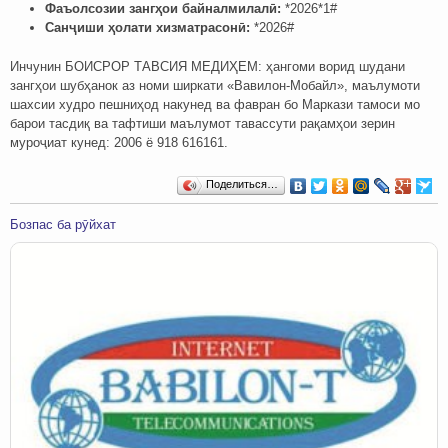
Фаъолсозии зангҳои байналмилалӣ:
*2026*1#
Санҷиши ҳолати хизматрасонӣ:
*2026#
Инчунин БОИСРОР ТАВСИЯ МЕДИҲЕМ: ҳангоми ворид шудани
зангҳои шубҳанок аз номи ширкати «Вавилон-Мобайл», маълумоти
шахсии худро пешниҳод накунед ва фавран бо Маркази тамоси мо
барои тасдиқ ва тафтиши маълумот тавассути рақамҳои зерин
муроҷиат кунед: 2006 ё 918 616161.
Поделиться…
Бозпас ба рӯйхат