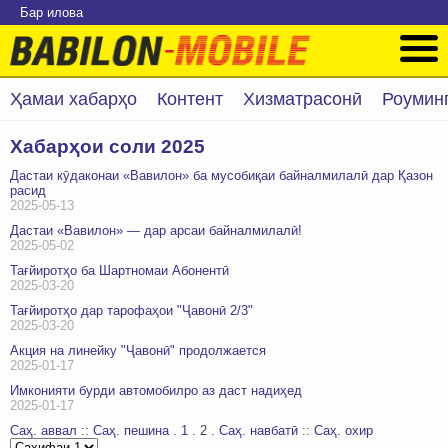
Бар илова
Ҳамаи хабарҳо
Контент
Хизматрасонӣ
Роумин
Хабарҳои соли 2025
Дастаи кӯдаконаи «Вавилон» ба мусобиқаи байналмилалӣ дар Қазон
расид
2025-05-13
Дастаи «Вавилон» — дар арсаи байналмилалӣ!
2025-05-02
Тағйиротҳо ба Шартномаи Абонентӣ
2025-03-20
Тағйиротҳо дар тарофаҳои "Ҷавонӣ 2/3"
2025-03-20
Акция на линейку "Ҷавонӣ" продолжается
2025-01-17
Имконияти бурди автомобилро аз даст надиҳед
2025-01-17
Саҳ. аввал
::
Саҳ. пешина
.
1
.
2
.
Саҳ. навбатӣ
::
Саҳ. охир