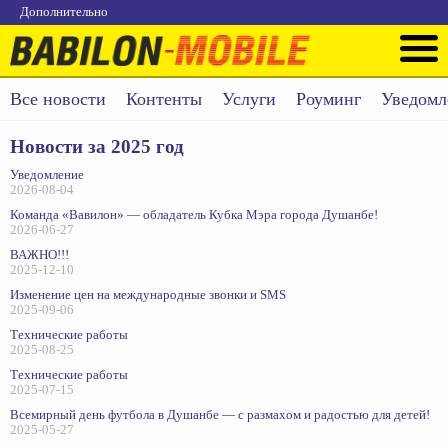
Дополнительно
Все новости
Контенты
Услуги
Роуминг
Уведомл
Новости за 2025 год
Уведомление
2026-08-04
Команда «Вавилон» — обладатель Кубка Мэра города Душанбе!
2026-06-27
ВАЖНО!!!
2025-12-10
Изменение цен на международные звонки и SMS
2025-09-06
Технические работы
2025-08-25
Технические работы
2025-07-15
Всемирный день футбола в Душанбе — с размахом и радостью для детей!
2025-05-27