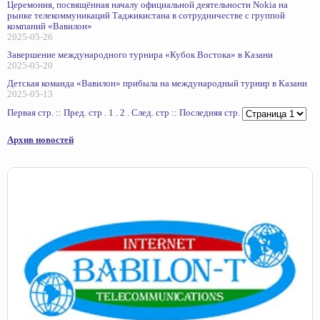
Церемония, посвящённая началу официальной деятельности Nokia на
рынке телекоммуникаций Таджикистана в сотрудничестве с группой
компаний «Вавилон»
2025-05-26
Завершение международного турнира «Кубок Востока» в Казани
2025-05-20
Детская команда «Вавилон» прибыла на международный турнир в Казани
2025-05-13
Первая стр.
::
Пред. стр
.
1
.
2
.
След. стр
::
Последняя стр.
Архив новостей