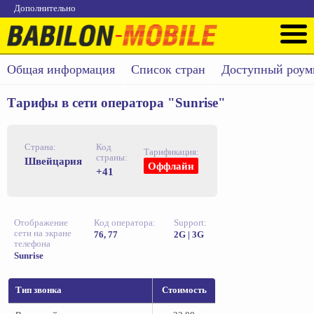
Дополнительно
Общая информация
Список стран
Доступный роум
Тарифы в сети оператора "Sunrise"
Страна:
Код
Тарификация:
страны:
Швейцария
Оффлайн
+41
Отображение
Код оператора:
Support:
сети на экране
76, 77
2G | 3G
телефона
Sunrise
Тип звонка
Стоимость