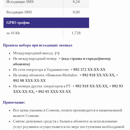
Исходящие SMS
6,24
Входящие SMS
0,00
GPRS трафик
за 10 Kb
1,728
Правила набора при исходящих звонках
Международный выход:
(+)
На международный номер:
+ (код страны и города)(номер
абонента)
Из сети оператора в Таджикистан:
+ 992 372 ХХ-ХХ-ХХ
На номер абонента «Вавилон-Мобайл»:
+ 992 918 ХХ-ХХ-ХХ, +
992 98 ХХХ-ХХ-ХХ
На номера других операторов в РТ:
+ 992 919 ХХ-ХХ-ХХ, + 992 93
XХХ-ХХ-ХХ, + 992 95 ХХХ-ХХ-ХХ
Примечание:
Все цены указаны в Сомони, оплата производится в национальной
валюте Сомони.
Снятие денежных средств с баланса абонента за использование
услуг роуминга осуществляется по мере поступления необходимой