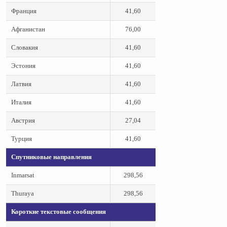
Франция
41,60
Афганистан
76,00
Словакия
41,60
Эстония
41,60
Латвия
41,60
Италия
41,60
Австрия
27,04
Турция
41,60
Спутниковые направления
Inmarsat
298,56
Thuraya
298,56
Короткие текстовые сообщения