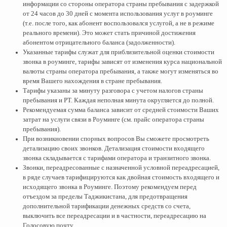
информации со стороны оператора страны пребывания с задержкой
от 24 часов до 30 дней с момента использования услуг в роуминге
(т.е. после того, как абонент воспользовался услугой, а не в режиме
реального времени). Это может стать причиной достижения
абонентом отрицательного баланса (задолженности).
Указанные тарифы служат для приблизительной оценки стоимости
звонка в роуминге, тарифы зависят от изменения курса национальной
валюты страны оператора пребывания, а также могут изменяться во
время Вашего нахождения в стране пребывания.
Тарифы указаны за минуту разговора с учетом налогов страны
пребывания и РТ. Каждая неполная минута округляется до полной.
Рекомендуемая сумма баланса зависит от средней стоимости Ваших
затрат на услуги связи в Роуминге (см. прайс оператора страны
пребывания).
При возникновении спорных вопросов Вы сможете просмотреть
детализацию своих звонков. Детализация стоимости входящего
звонка складывается с тарифами оператора и транзитного звонка.
Звонки, переадресованные с назначенной условной переадресацией,
в ряде случаев тарифицируются как двойная стоимость входящего и
исходящего звонка в Роуминге. Поэтому рекомендуем перед
отъездом за пределы Таджикистана, для предотвращения
дополнительной тарификации денежных средств со счета,
выключить все переадресации и в частности, переадресацию на
Голосовую почту.